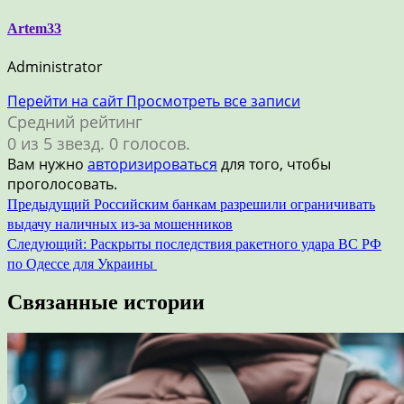
Artem33
Administrator
Перейти на сайт
Просмотреть все записи
Средний рейтинг
0 из 5 звезд. 0 голосов.
Вам нужно
авторизироваться
для того, чтобы
проголосовать.
Навигация
Предыдущий
Российским банкам разрешили ограничивать
выдачу наличных из-за мошенников
по
Следующий:
Раскрыты последствия ракетного удара ВС РФ
записям
по Одессе для Украины
Связанные истории