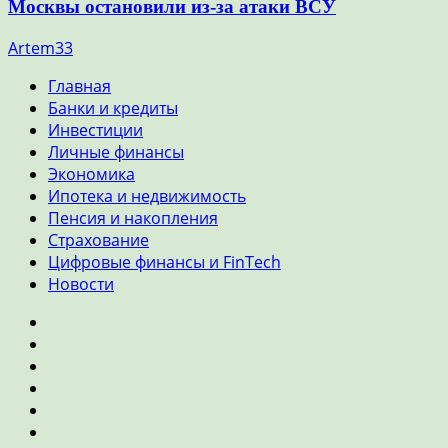
Москвы остановили из-за атаки ВСУ
Artem33
Главная
Банки и кредиты
Инвестиции
Личные финансы
Экономика
Ипотека и недвижимость
Пенсия и накопления
Страхование
Цифровые финансы и FinTech
Новости
Главная
Банки
и
Инвестиции
кредиты
Личные
финансы
Экономика
Ипотека