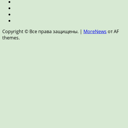
и
Пенсия
недвижимость
и
Страхование
накопления
Цифровые
финансы
Новости
и
Copyright © Все права защищены.
|
MoreNews
от AF
FinTech
themes.