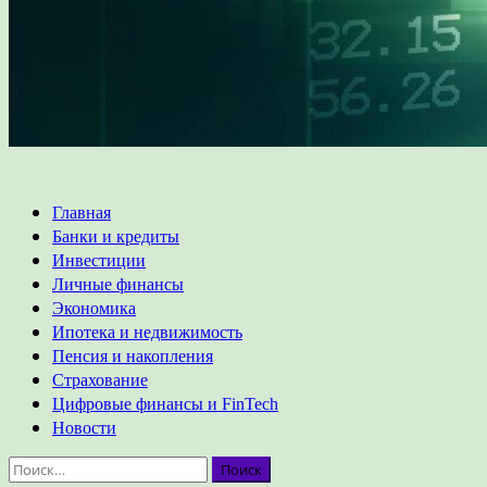
Основное
Главная
меню
Банки и кредиты
Инвестиции
Личные финансы
Экономика
Ипотека и недвижимость
Пенсия и накопления
Страхование
Цифровые финансы и FinTech
Новости
Найти: