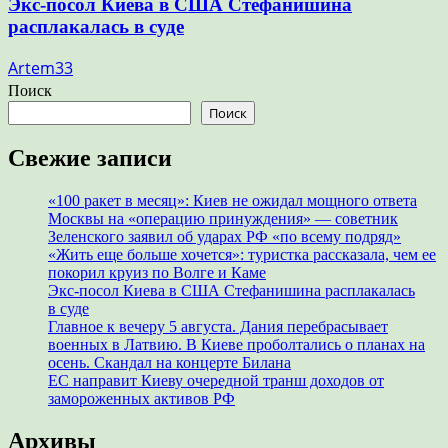
Экс-посол Киева в США Стефанишина
расплакалась в суде
Artem33
Поиск
Поиск
Свежие записи
«100 ракет в месяц»: Киев не ожидал мощного ответа
Москвы на «операцию принуждения» — советник
Зеленского заявил об ударах РФ «по всему подряд»
«Жить еще больше хочется»: туристка рассказала, чем ее
покорил круиз по Волге и Каме
Экс-посол Киева в США Стефанишина расплакалась
в суде
Главное к вечеру 5 августа. Дания перебрасывает
военных в Латвию. В Киеве проболтались о планах на
осень. Скандал на концерте Билана
ЕС направит Киеву очередной транш доходов от
замороженных активов РФ
Архивы