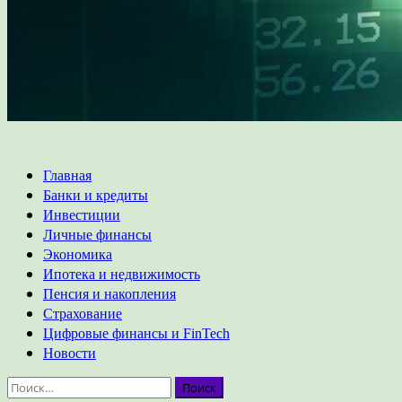
Основное
Главная
меню
Банки и кредиты
Инвестиции
Личные финансы
Экономика
Ипотека и недвижимость
Пенсия и накопления
Страхование
Цифровые финансы и FinTech
Новости
Найти: