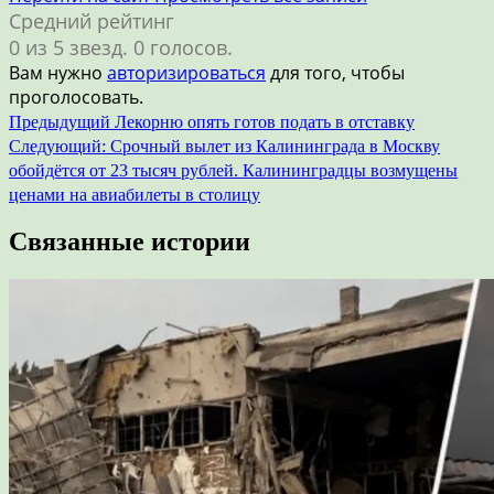
Средний рейтинг
0 из 5 звезд. 0 голосов.
Вам нужно
авторизироваться
для того, чтобы
проголосовать.
Навигация
Предыдущий
Лекорню опять готов подать в отставку
Следующий:
Срочный вылет из Калининграда в Москву
по
обойдётся от 23 тысяч рублей. Калининградцы возмущены
записям
ценами на авиабилеты в столицу
Связанные истории