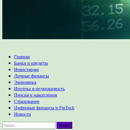
Основное
Главная
меню
Банки и кредиты
Инвестиции
Личные финансы
Экономика
Ипотека и недвижимость
Пенсия и накопления
Страхование
Цифровые финансы и FinTech
Новости
Найти: