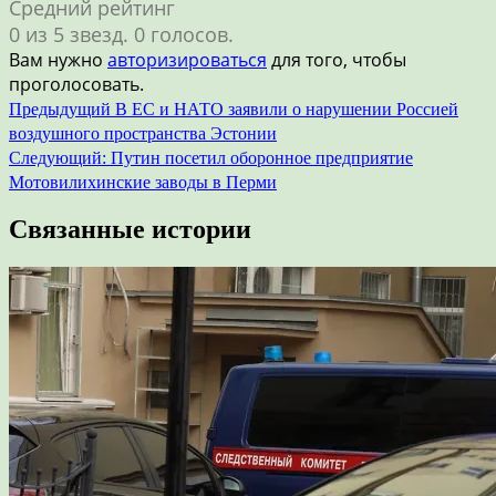
Средний рейтинг
0 из 5 звезд. 0 голосов.
Вам нужно
авторизироваться
для того, чтобы
проголосовать.
Навигация
Предыдущий
В ЕС и НАТО заявили о нарушении Россией
воздушного пространства Эстонии
по
Следующий:
Путин посетил оборонное предприятие
записям
Мотовилихинские заводы в Перми
Связанные истории