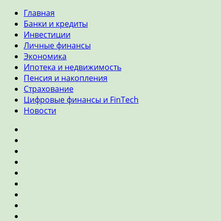
Главная
Банки и кредиты
Инвестиции
Личные финансы
Экономика
Ипотека и недвижимость
Пенсия и накопления
Страхование
Цифровые финансы и FinTech
Новости
Главная
Банки
и
Инвестиции
кредиты
Личные
финансы
Экономика
Ипотека
и
Пенсия
недвижимость
и
Страхование
накопления
Цифровые