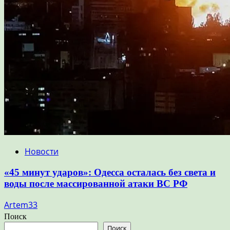
Новости
«45 минут ударов»: Одесса осталась без света и
воды после массированной атаки ВС РФ
Artem33
Поиск
Поиск