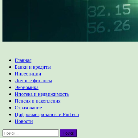
Основное
Главная
меню
Банки и кредиты
Инвестиции
Личные финансы
Экономика
Ипотека и недвижимость
Пенсия и накопления
Страхование
Цифровые финансы и FinTech
Новости
Найти: