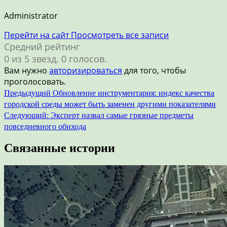
Administrator
Перейти на сайт
Просмотреть все записи
Средний рейтинг
0 из 5 звезд. 0 голосов.
Вам нужно
авторизироваться
для того, чтобы
проголосовать.
Навигация
Предыдущий
Обновление инструментария: индекс качества
городской среды может быть заменен другими показателями
по
Следующий:
Эксперт назвал самые грязные предметы
записям
повседневного обихода
Связанные истории