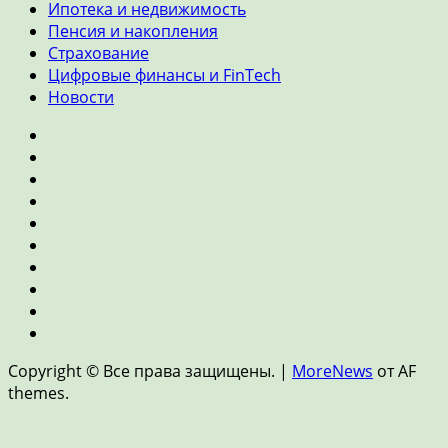
Ипотека и недвижимость
Пенсия и накопления
Страхование
Цифровые финансы и FinTech
Новости
Главная
Банки
и
Инвестиции
кредиты
Личные
финансы
Экономика
Ипотека
и
Пенсия
недвижимость
и
Страхование
накопления
Цифровые
финансы
Новости
и
Copyright © Все права защищены.
|
MoreNews
от AF
FinTech
themes.