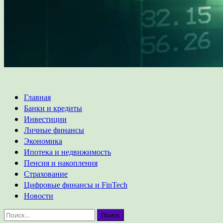
Основное
Главная
меню
Банки и кредиты
Инвестиции
Личные финансы
Экономика
Ипотека и недвижимость
Пенсия и накопления
Страхование
Цифровые финансы и FinTech
Новости
Найти: