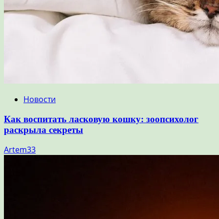
Новости
Как воспитать ласковую кошку: зоопсихолог
раскрыла секреты
Artem33