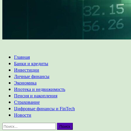
Основное
Главная
меню
Банки и кредиты
Инвестиции
Личные финансы
Экономика
Ипотека и недвижимость
Пенсия и накопления
Страхование
Цифровые финансы и FinTech
Новости
Найти: