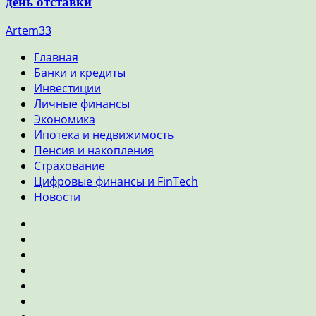
день отставки
Artem33
Главная
Банки и кредиты
Инвестиции
Личные финансы
Экономика
Ипотека и недвижимость
Пенсия и накопления
Страхование
Цифровые финансы и FinTech
Новости
Главная
Банки
и
Инвестиции
кредиты
Личные
финансы
Экономика
Ипотека