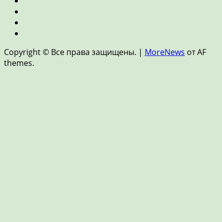
и
Пенсия
недвижимость
и
Страхование
накопления
Цифровые
финансы
Новости
и
Copyright © Все права защищены.
|
MoreNews
от AF
FinTech
themes.