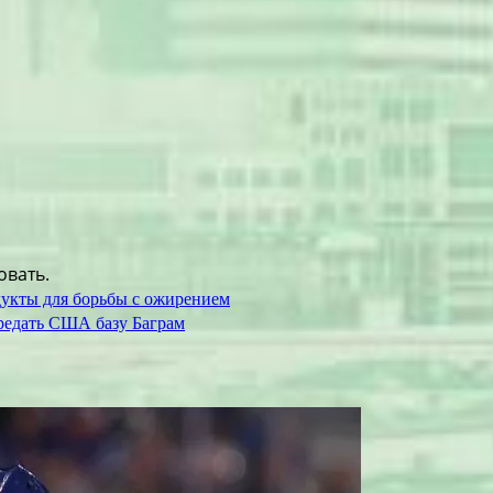
овать.
дукты для борьбы с ожирением
редать США базу Баграм