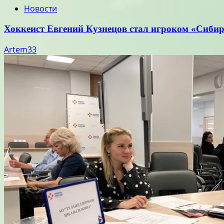
Новости
Хоккеист Евгений Кузнецов стал игроком «Сиби
Artem33