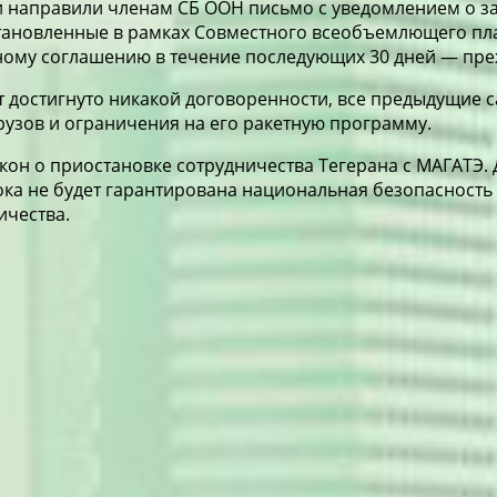
ии направили членам СБ ООН письмо с уведомлением о з
тановленные в рамках Совместного всеобъемлющего план
ому соглашению в течение последующих 30 дней — прежд
ет достигнуто никакой договоренности, все предыдущие 
рузов и ограничения на его ракетную программу.
он о приостановке сотрудничества Тегерана с МАГАТЭ. Д
ока не будет гарантирована национальная безопасность 
ичества.