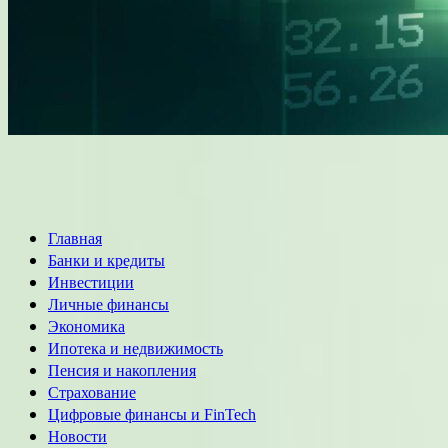
Основное
Главная
меню
Банки и кредиты
Инвестиции
Личные финансы
Экономика
Ипотека и недвижимость
Пенсия и накопления
Страхование
Цифровые финансы и FinTech
Новости