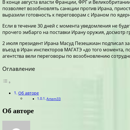
В конце августа власти Франции, ФРГ и Великобритан
позволяет возобновлять санкции против Ирана, приос
выразили готовность к переговорам с Ираном по ядерн
Если в течение 30 дней с момента уведомления не буд
прочего эмбарго на поставки Ирану оружия, досмотр г
2 июля президент Ирана Масуд Пезешкиан подписал зак
въезд в Иран инспекторов МАГАТЭ «до того момента, п
агентства вели переговоры по возобновлению сотрудн
Оглавление
Об авторе
Artem33
Об авторе