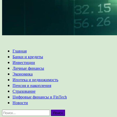
Основное
Главная
меню
Банки и кредиты
Инвестиции
Личные финансы
Экономика
Ипотека и недвижимость
Пенсия и накопления
Страхование
Цифровые финансы и FinTech
Новости
Найти: