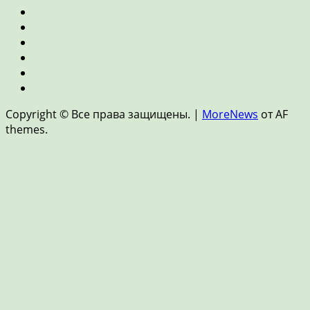
финансы
Экономика
Ипотека
и
Пенсия
недвижимость
и
Страхование
накопления
Цифровые
финансы
Новости
и
Copyright © Все права защищены.
|
MoreNews
от AF
FinTech
themes.