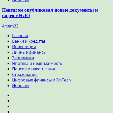
Пентагон опубликовал новые документы и
видео с НЛО
Artem33
Главная
Банки и кредиты
Инвестиции
Личные финансы
Экономика
Ипотека и недвижимость
Пенсия и накопления
Страхование
Цифровые финансы и FinTech
Новости
Главная
Банки
и
Инвестиции
кредиты
Личные