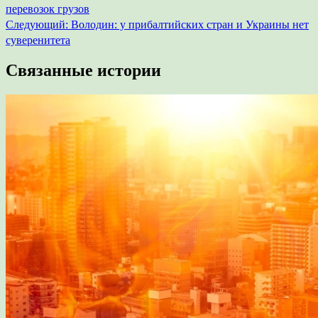
перевозок грузов
по
Следующий:
Володин: у прибалтийских стран и Украины нет
записям
суверенитета
Связанные истории