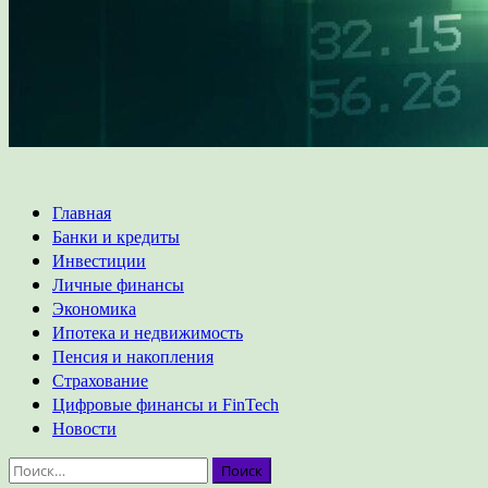
Основное
Главная
меню
Банки и кредиты
Инвестиции
Личные финансы
Экономика
Ипотека и недвижимость
Пенсия и накопления
Страхование
Цифровые финансы и FinTech
Новости
Найти: