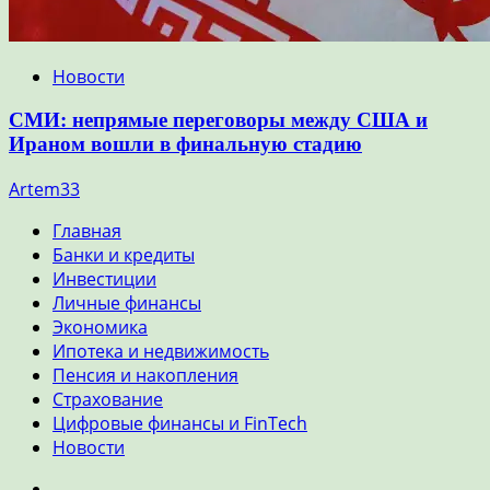
Новости
СМИ: непрямые переговоры между США и
Ираном вошли в финальную стадию
Artem33
Главная
Банки и кредиты
Инвестиции
Личные финансы
Экономика
Ипотека и недвижимость
Пенсия и накопления
Страхование
Цифровые финансы и FinTech
Новости
Главная