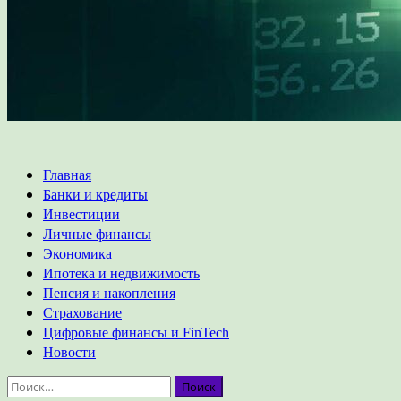
Основное
Главная
меню
Банки и кредиты
Инвестиции
Личные финансы
Экономика
Ипотека и недвижимость
Пенсия и накопления
Страхование
Цифровые финансы и FinTech
Новости
Найти: