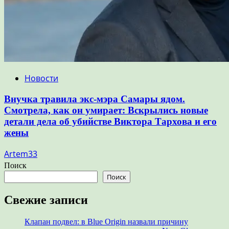
Новости
Внучка травила экс-мэра Самары ядом.
Смотрела, как он умирает: Вскрылись новые
детали дела об убийстве Виктора Тархова и его
жены
Artem33
Поиск
Поиск
Свежие записи
Клапан подвел: в Blue Origin назвали причину