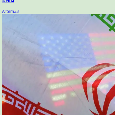
жены
Artem33