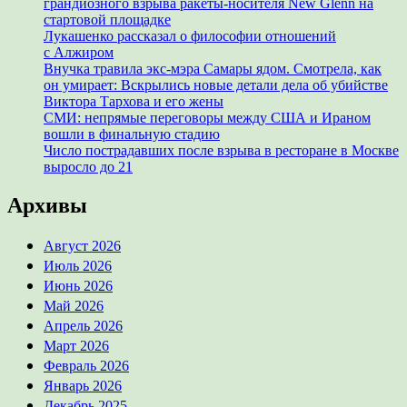
грандиозного взрыва ракеты-носителя New Glenn на
стартовой площадке
Лукашенко рассказал о философии отношений
с Алжиром
Внучка травила экс-мэра Самары ядом. Смотрела, как
он умирает: Вскрылись новые детали дела об убийстве
Виктора Тархова и его жены
СМИ: непрямые переговоры между США и Ираном
вошли в финальную стадию
Число пострадавших после взрыва в ресторане в Москве
выросло до 21
Архивы
Август 2026
Июль 2026
Июнь 2026
Май 2026
Апрель 2026
Март 2026
Февраль 2026
Январь 2026
Декабрь 2025