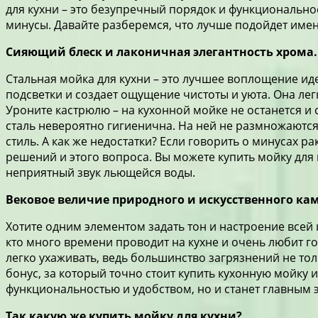
для кухни – это безупречный порядок и функционально
минусы. Давайте разберемся, что лучше подойдет имен
Сияющий блеск и лаконичная элегантность хрома.
Стальная мойка для кухни – это лучшее воплощение ид
подсветки и создает ощущение чистоты и уюта. Она ле
Уроните кастрюлю – на кухонной мойке не останется и 
сталь невероятно гигиенична. На ней не размножаются 
стиль. А как же недостатки? Если говорить о минусах р
решений и этого вопроса. Вы можете купить мойку дл
неприятный звук льющейся воды.
Вековое величие природного и искусственного кам
Хотите одним элементом задать тон и настроение всей к
кто много времени проводит на кухне и очень любит го
легко ухаживать, ведь большинство загрязнений не т
бонус, за который точно стоит купить кухонную мойку 
функциональностью и удобством, но и станет главным э
Так какую же купить мойку для кухни?