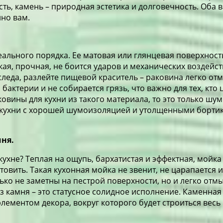
сть, камень – природная эстетика и долговечность. Оба
но вам.
еального порядка. Ее матовая или глянцевая поверхнос
гкая, прочная, не боится ударов и механических возде
следа, разлейте пищевой краситель – раковина легко от
бактерии и не собирается грязь, что важно для тех, кто
аковины для кухни из такого материала, то это только ш
я кухни с хорошей шумоизоляцией и утолщенными бортик
ня.
ухне? Теплая на ощупь, бархатистая и эффектная, мойка 
товить. Такая кухонная мойка не звенит, не царапается
олько не заметны на пестрой поверхности, но и легко 
из камня – это статусное солидное исполнение. Каменна
лементом декора, вокруг которого будет строиться весь