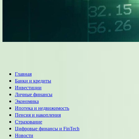
Основное
Главная
меню
Банки и кредиты
Инвестиции
Личные финансы
Экономика
Ипотека и недвижимость
Пенсия и накопления
Страхование
Цифровые финансы и FinTech
Новости