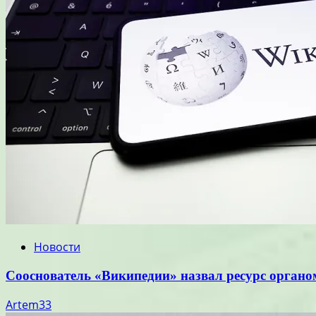
Новости
Сооснователь «Википедии» назвал ресурс орган
Artem33