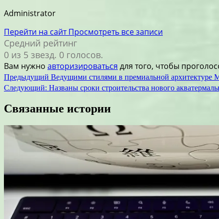
Administrator
Перейти на сайт
Просмотреть все записи
Средний рейтинг
0 из 5 звезд. 0 голосов.
Вам нужно
авторизироваться
для того, чтобы проголос
Навигация
Предыдущий
Ведущими стилями в премиальной архитектуре М
Следующий:
Названы сроки строительства нового акватермаль
по
записям
Связанные истории