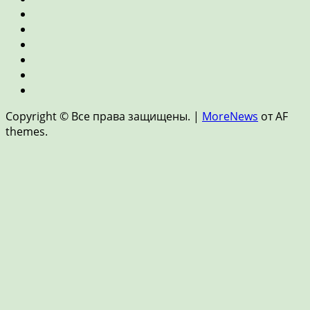
финансы
Экономика
Ипотека
и
Пенсия
недвижимость
и
Страхование
накопления
Цифровые
финансы
Новости
и
Copyright © Все права защищены.
|
MoreNews
от AF
FinTech
themes.