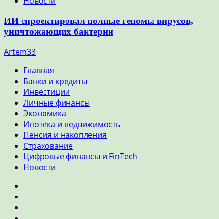
Новости
ИИ спроектировал полные геномы вирусов,
уничтожающих бактерии
Artem33
Главная
Банки и кредиты
Инвестиции
Личные финансы
Экономика
Ипотека и недвижимость
Пенсия и накопления
Страхование
Цифровые финансы и FinTech
Новости
Главная
Банки
и
Инвестиции
кредиты
Личные