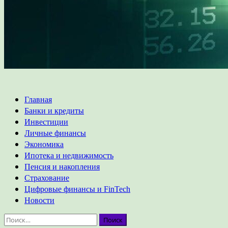
Основное
Главная
меню
Банки и кредиты
Инвестиции
Личные финансы
Экономика
Ипотека и недвижимость
Пенсия и накопления
Страхование
Цифровые финансы и FinTech
Новости
Найти: