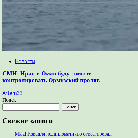
Новости
СМИ: Иран и Оман будут вместе
контролировать Ормузский пролив
Artem33
Поиск
Поиск
Свежие записи
МИД Израиля недипломатично отреагировал