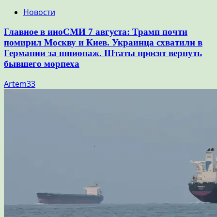
Новости
Главное в иноСМИ 7 августа: Трамп почти
помирил Москву и Киев. Украинца схватили в
Германии за шпионаж. Штаты просят вернуть
бывшего морпеха
Artem33