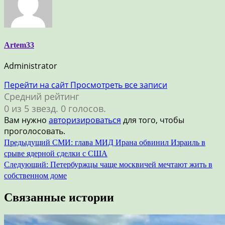
Artem33
Administrator
Перейти на сайт
Просмотреть все записи
Средний рейтинг
0 из 5 звезд. 0 голосов.
Вам нужно
авторизироваться
для того, чтобы
проголосовать.
Навигация
Предыдущий
СМИ: глава МИД Ирана обвинил Израиль в
срыве ядерной сделки с США
по
Следующий:
Петербуржцы чаще москвичей мечтают жить в
записям
собственном доме
Связанные истории