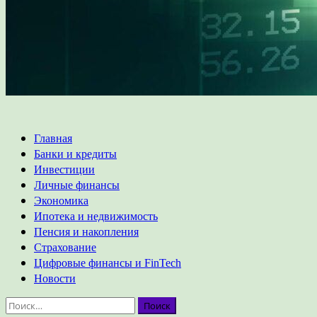
Основное
Главная
меню
Банки и кредиты
Инвестиции
Личные финансы
Экономика
Ипотека и недвижимость
Пенсия и накопления
Страхование
Цифровые финансы и FinTech
Новости
Найти: