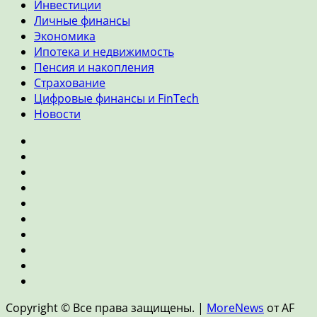
Инвестиции
Личные финансы
Экономика
Ипотека и недвижимость
Пенсия и накопления
Страхование
Цифровые финансы и FinTech
Новости
Главная
Банки
и
Инвестиции
кредиты
Личные
финансы
Экономика
Ипотека
и
Пенсия
недвижимость
и
Страхование
накопления
Цифровые
финансы
Новости
и
Copyright © Все права защищены.
|
MoreNews
от AF
FinTech