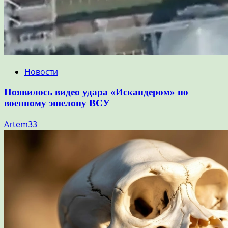
Новости
Появилось видео удара «Искандером» по
военному эшелону ВСУ
Artem33