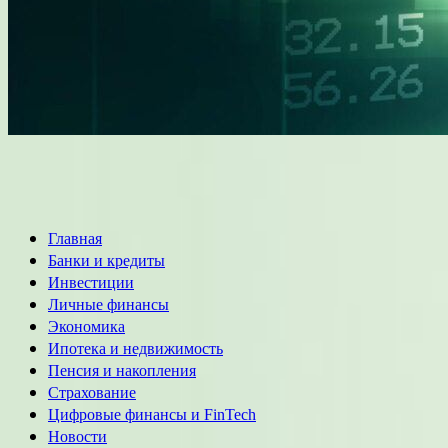
Основное
Главная
меню
Банки и кредиты
Инвестиции
Личные финансы
Экономика
Ипотека и недвижимость
Пенсия и накопления
Страхование
Цифровые финансы и FinTech
Новости