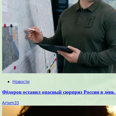
Новости
Фёдоров оставил опасный сюрприз России в день
Artem33