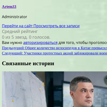
Artem33
Administrator
Перейти на сайт
Просмотреть все записи
Средний рейтинг
0 из 5 звезд. 0 голосов.
Вам нужно
авторизироваться
для того, чтобы проголос
Навигация
Предыдущий
Общее количество велосипедов в Китае превыси
Следующий:
Участники протестных акций заблокировали воен
по
записям
Связанные истории