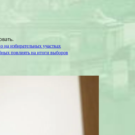
овать.
о на избирательных участках
бных повлиять на итоги выборов