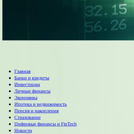
Основное
Главная
меню
Банки и кредиты
Инвестиции
Личные финансы
Экономика
Ипотека и недвижимость
Пенсия и накопления
Страхование
Цифровые финансы и FinTech
Новости