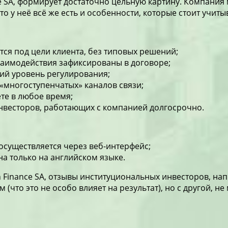
ce SA, формирует достаточно цельную картину. Компани
то у неё всё же есть и особенности, которые стоит учиты
тся под цели клиента, без типовых решений;
заимодействия зафиксированы в договоре;
ий уровень регулирования;
«многоступенчатых» каналов связи;
те в любое время;
нвесторов, работающих с компанией долгосрочно.
осуществляется через веб-интерфейс;
на только на английском языке.
n Finance SA, отзывы
институциональных инвесторов, напр
 (что это не особо влияет на результат), но с другой, н