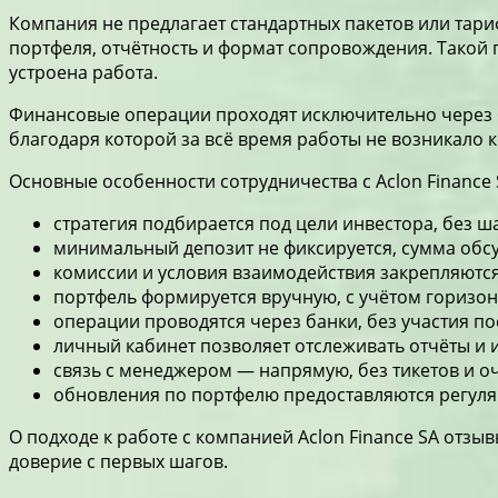
Компания не предлагает стандартных пакетов или тар
портфеля, отчётность и формат сопровождения. Такой 
устроена работа.
Финансовые операции проходят исключительно через б
благодаря которой за всё время работы не возникало 
Основные особенности сотрудничества с Aclon Finance 
стратегия подбирается под цели инвестора, без 
минимальный депозит не фиксируется, сумма обс
комиссии и условия взаимодействия закрепляютс
портфель формируется вручную, с учётом горизон
операции проводятся через банки, без участия по
личный кабинет позволяет отслеживать отчёты и 
связь с менеджером — напрямую, без тикетов и о
обновления по портфелю предоставляются регуля
О подходе к работе с компанией
Aclon Finance SA отзы
доверие с первых шагов.