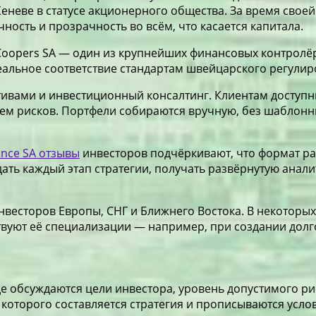
 Женеве в статусе акционерного общества. За время сво
ость и прозрачность во всём, что касается капитала.
eCoopers SA — один из крупнейших финансовых контролё
еальное соответствие стандартам швейцарского регулир
ивами и инвестиционный консалтинг. Клиентам доступны
ем рисков. Портфели собираются вручную, без шаблонны
ance SA отзывы
инвесторов подчёркивают, что формат раб
ть каждый этап стратегии, получать развёрнутую аналит
нвесторов Европы, СНГ и Ближнего Востока. В некоторых
твуют её специализации — например, при создании долг
 где обсуждаются цели инвестора, уровень допустимого р
 которого составляется стратегия и прописываются усло