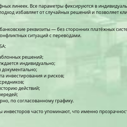
ифных линеек. Все параметры фиксируются в индивидуал
подход избавляет от случайных решений и позволяет кли
анковские реквизиты — без сторонних платёжных систем
конфликтных ситуаций с переводами.
SA:
шаблонных решений;
уждается индивидуально;
я документально;
та инвестирования и рисков;
средников;
историю действий;
чередей;
рно, по согласованному графику.
вы
инвесторов часто упоминают, что именно прозрачность