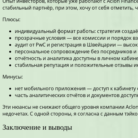
Опыт инвесторов, которые уже работают с Aclon Finan
стабильный партнёр, при этом, хочу от себя отметить, ч
Плюсы:
индивидуальный формат работы: стратегия создаё
прозрачные условия — все комиссии и порядок в
аудит от PwC и регистрация в Швейцарии — высок
персональное сопровождение без посредников и 
отчётность и аналитика доступны в личном кабине
стабильная репутация и положительные отзывы и
Минусы:
нет мобильного приложения — доступ к кабинету 
часть аналитических отчётов и документов доступ
Эти нюансы не снижают общего уровня компании
Aclo
недочетах. С одной стороны, я согласна с данным тэйком
Заключение и выводы