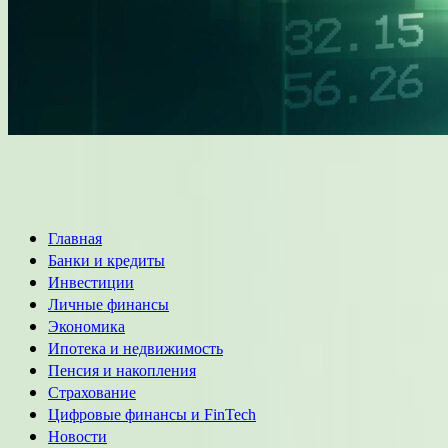
Основное
Главная
меню
Банки и кредиты
Инвестиции
Личные финансы
Экономика
Ипотека и недвижимость
Пенсия и накопления
Страхование
Цифровые финансы и FinTech
Новости