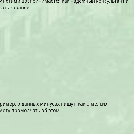
я многими воспринимается как надёжный консультант и
вать заранее.
имер, о данных минусах пишут, как о мелких
е могу промолчать об этом.