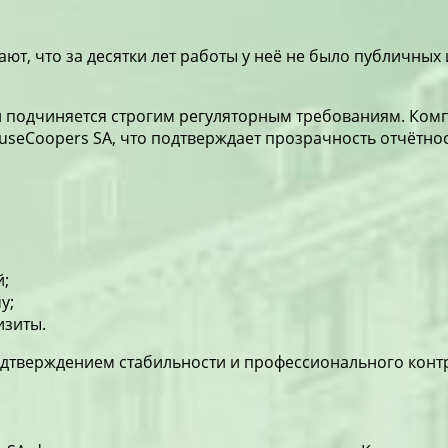
ют, что за десятки лет работы у неё не было публичных
 и подчиняется строгим регуляторным требованиям. Ко
ouseCoopers SA, что подтверждает прозрачность отчётн
й;
у;
изиты.
одтверждением стабильности и профессионального конт