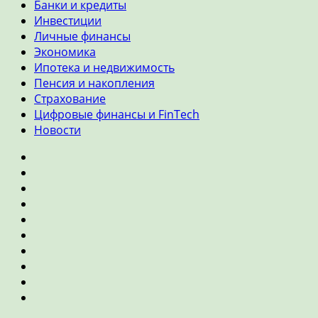
Банки и кредиты
Инвестиции
Личные финансы
Экономика
Ипотека и недвижимость
Пенсия и накопления
Страхование
Цифровые финансы и FinTech
Новости
Главная
Банки
и
Инвестиции
кредиты
Личные
финансы
Экономика
Ипотека
и
Пенсия
недвижимость
и
Страхование
накопления
Цифровые
финансы
Новости
и