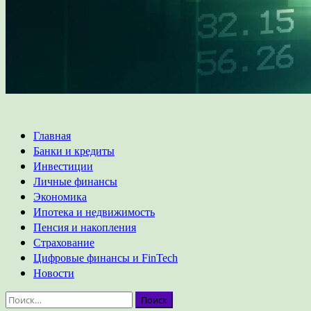
Основное
Главная
меню
Банки и кредиты
Инвестиции
Личные финансы
Экономика
Ипотека и недвижимость
Пенсия и накопления
Страхование
Цифровые финансы и FinTech
Новости
Найти: