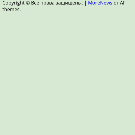
Copyright © Все права защищены.
|
MoreNews
от AF
FinTech
themes.