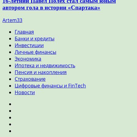
16-летний Павел Полех стал самым юным
автором гола в истории «Спартака»
Artem33
Главная
Банки и кредиты
Инвестиции
Личные финансы
Экономика
Ипотека и недвижимость
Пенсия и накопления
Страхование
Цифровые финансы и FinTech
Новости
Главная
Банки
и
Инвестиции
кредиты
Личные
финансы
Экономика