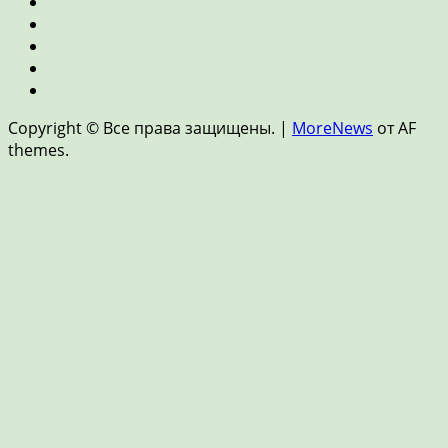
Ипотека
и
Пенсия
недвижимость
и
Страхование
накопления
Цифровые
финансы
Новости
и
Copyright © Все права защищены.
|
MoreNews
от AF
FinTech
themes.