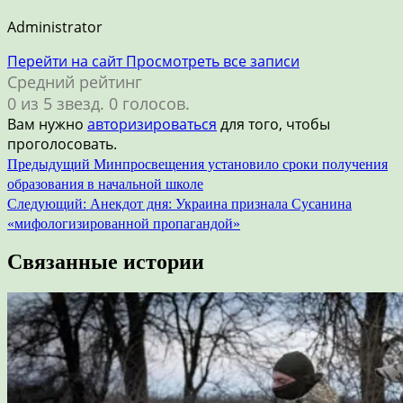
Administrator
Перейти на сайт
Просмотреть все записи
Средний рейтинг
0 из 5 звезд. 0 голосов.
Вам нужно
авторизироваться
для того, чтобы
проголосовать.
Навигация
Предыдущий
Минпросвещения установило сроки получения
образования в начальной школе
по
Следующий:
Анекдот дня: Украина признала Сусанина
записям
«мифологизированной пропагандой»
Связанные истории