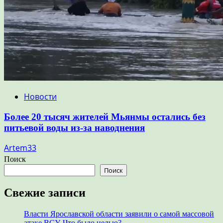
Новости
Более 20 тысяч жителей Мьянмы остались без
питьевой воды из-за наводнения
Artem33
Поиск
Поиск
Свежие записи
Власти Ярославской области заявили о самой массовой
атаке ВСУ. Что было целью?