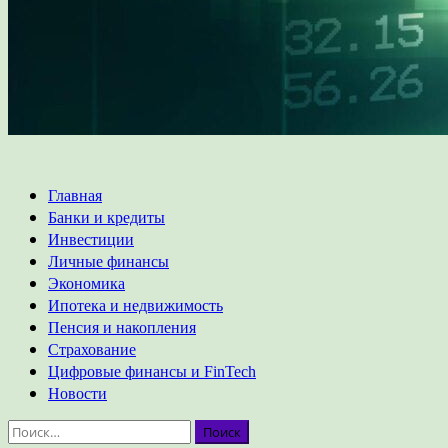
Основное
Главная
меню
Банки и кредиты
Инвестиции
Личные финансы
Экономика
Ипотека и недвижимость
Пенсия и накопления
Страхование
Цифровые финансы и FinTech
Новости
Найти: