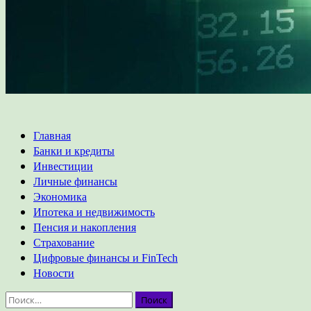
Основное
Главная
меню
Банки и кредиты
Инвестиции
Личные финансы
Экономика
Ипотека и недвижимость
Пенсия и накопления
Страхование
Цифровые финансы и FinTech
Новости
Найти: