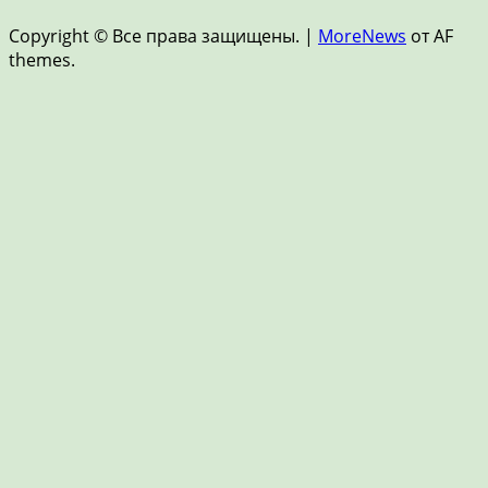
и
Copyright © Все права защищены.
|
MoreNews
от AF
FinTech
themes.