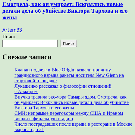
Смотрела, как он умирает: Вскрылись новые
детали дела об убийстве Виктора Тархова и его
жены
Artem33
Поиск
Поиск
Свежие записи
Клапан подвел: в Blue Origin назвали причину
грандиозного взрыва ракеты-носителя New Glenn на
стартовой площадке
Лукашенко рассказал о философии отношений
с Алжиром
Внучка травила экс-мэра Самары ядом. Смотрела, как
он умирает: Вскрылись новые детали дела об убийстве
Виктора Тархова и его жены
СМИ: непрямые переговоры между США и Ираном
вошли в финальную стадию
Число пострадавших после взрыва в ресторане в Москве
выросло до 21