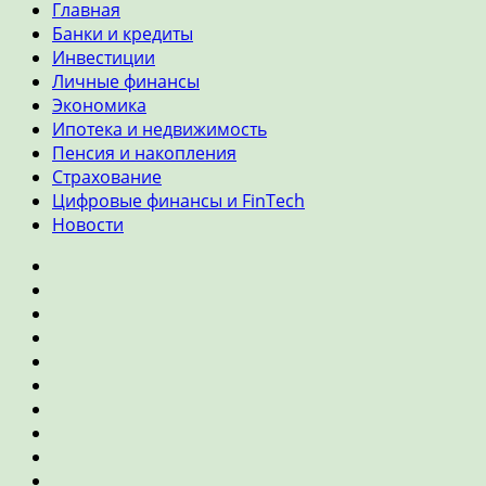
Главная
Банки и кредиты
Инвестиции
Личные финансы
Экономика
Ипотека и недвижимость
Пенсия и накопления
Страхование
Цифровые финансы и FinTech
Новости
Главная
Банки
и
Инвестиции
кредиты
Личные
финансы
Экономика
Ипотека
и
Пенсия
недвижимость
и
Страхование
накопления
Цифровые
финансы
Новости