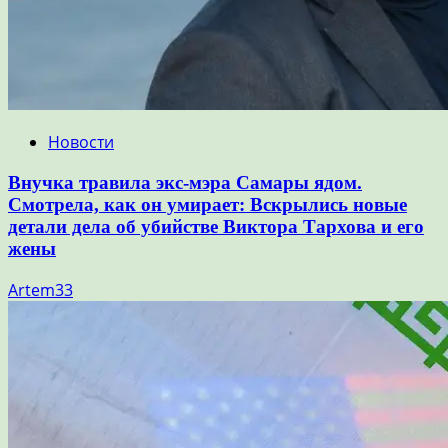
Новости
Внучка травила экс-мэра Самары ядом.
Смотрела, как он умирает: Вскрылись новые
детали дела об убийстве Виктора Тархова и его
жены
Artem33