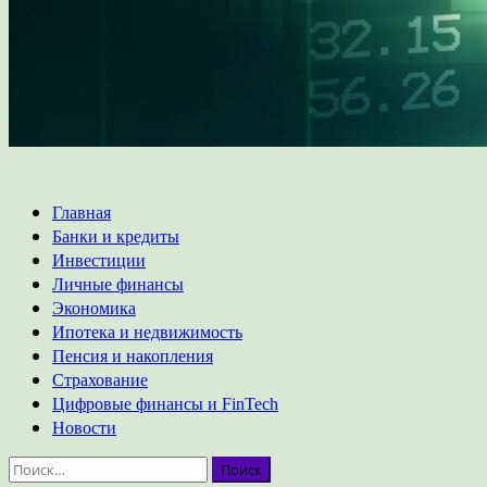
Основное
Главная
меню
Банки и кредиты
Инвестиции
Личные финансы
Экономика
Ипотека и недвижимость
Пенсия и накопления
Страхование
Цифровые финансы и FinTech
Новости
Найти: