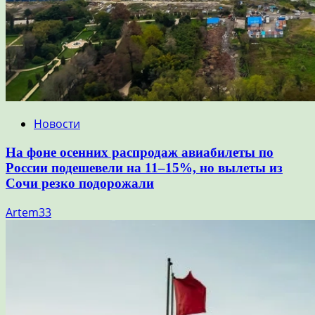
Новости
На фоне осенних распродаж авиабилеты по
России подешевели на 11–15%, но вылеты из
Сочи резко подорожали
Artem33