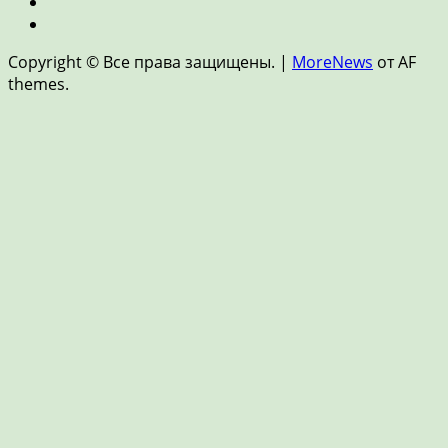
накопления
Цифровые
финансы
Новости
и
Copyright © Все права защищены.
|
MoreNews
от AF
FinTech
themes.