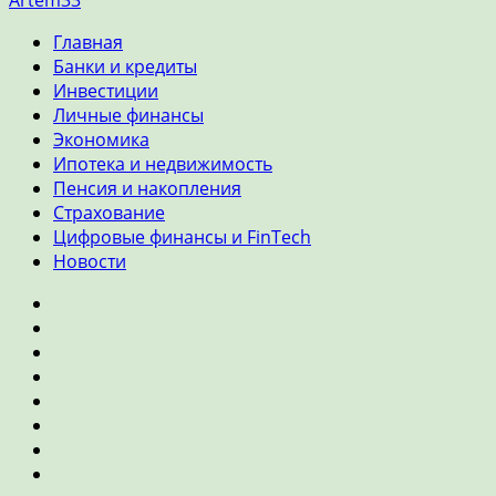
Artem33
Главная
Банки и кредиты
Инвестиции
Личные финансы
Экономика
Ипотека и недвижимость
Пенсия и накопления
Страхование
Цифровые финансы и FinTech
Новости
Главная
Банки
и
Инвестиции
кредиты
Личные
финансы
Экономика
Ипотека
и
Пенсия
недвижимость
и
Страхование