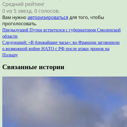
Средний рейтинг
0 из 5 звезд. 0 голосов.
Вам нужно
авторизироваться
для того, чтобы
проголосовать.
Навигация
Предыдущий
Путин встретился с губернатором Смоленской
области
по
Следующий:
«В ближайшие часы»: во Франции заговорили
записям
о возможной войне НАТО с РФ после атаки дронов на
Польшу
Связанные истории