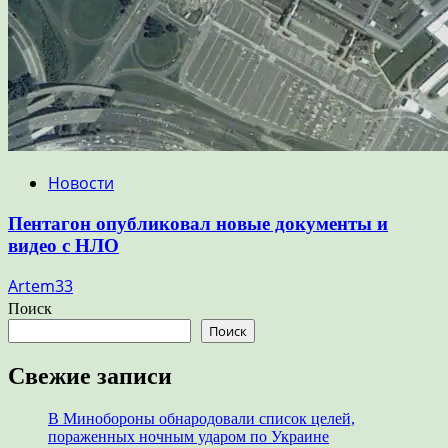
Новости
Пентагон опубликовал новые документы и
видео с НЛО
Artem33
Поиск
Поиск
Свежие записи
В Минобороны обнародовали список целей,
пораженных ночным ударом по Украине