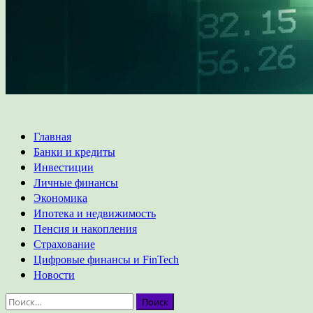
Основное
Главная
меню
Банки и кредиты
Инвестиции
Личные финансы
Экономика
Ипотека и недвижимость
Пенсия и накопления
Страхование
Цифровые финансы и FinTech
Новости
Найти: