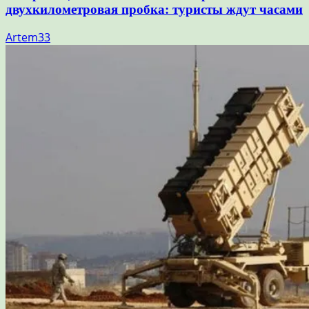
двухкилометровая пробка: туристы ждут часами
Artem33