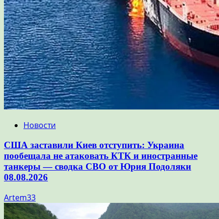
Новости
США заставили Киев отступить: Украина
пообещала не атаковать КТК и иностранные
танкеры — сводка СВО от Юрия Подоляки
08.08.2026
Artem33