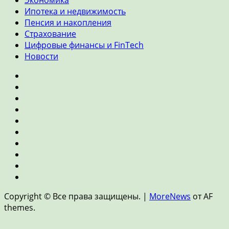
Экономика
Ипотека и недвижимость
Пенсия и накопления
Страхование
Цифровые финансы и FinTech
Новости
Главная
Банки
и
Инвестиции
кредиты
Личные
финансы
Экономика
Ипотека
и
Пенсия
недвижимость
и
Страхование
накопления
Цифровые
финансы
Новости
и
Copyright © Все права защищены.
|
MoreNews
от AF
FinTech
themes.