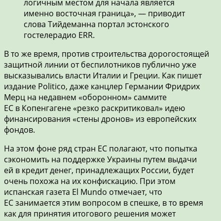
логичным местом для начала является
именно восточная граница», — приводит
слова Тийдеманна портал эстонского
гостелерадио ERR.
В то же время, против строительства дорогостоящей
защитной линии от беспилотников публично уже
высказывались власти Италии и Греции. Как пишет
издание Politico, даже канцлер Германии Фридрих
Мерц на недавнем «оборонном» саммите
ЕС в Копенгагене «резко раскритиковал» идею
финансирования «стены дронов» из европейских
фондов.
На этом фоне ряд стран ЕС полагают, что попытка
сэкономить на поддержке Украины путем выдачи
ей в кредит денег, принадлежащих России, будет
очень похожа на их конфискацию. При этом
испанская газета El Mundo отмечает, что
ЕС занимается этим вопросом в спешке, в то время
как для принятия итогового решения может