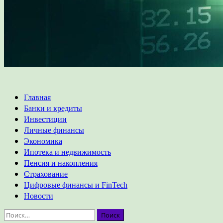
Основное
Главная
меню
Банки и кредиты
Инвестиции
Личные финансы
Экономика
Ипотека и недвижимость
Пенсия и накопления
Страхование
Цифровые финансы и FinTech
Новости
Найти: