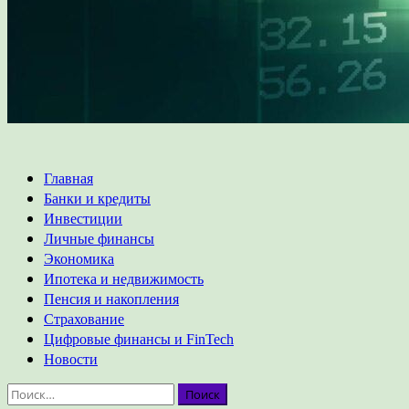
Основное
Главная
меню
Банки и кредиты
Инвестиции
Личные финансы
Экономика
Ипотека и недвижимость
Пенсия и накопления
Страхование
Цифровые финансы и FinTech
Новости
Найти: