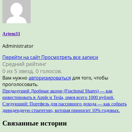
Artem33
Administrator
Перейти на сайт
Просмотреть все записи
Средний рейтинг
0 из 5 звезд. 0 голосов.
Вам нужно
авторизироваться
для того, чтобы
проголосовать.
Навигация
Предыдущий
Дробные акции (Fractional Shares) — как
инвестировать в Apple и Tesla, имея всего 1000 рублей.
по
Следующий:
Портфель для пассивного дохода — как собрать
записям
дивидендную стратегию, которая приносит 10% годовых.
Связанные истории