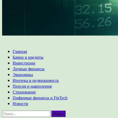
Основное
Главная
меню
Банки и кредиты
Инвестиции
Личные финансы
Экономика
Ипотека и недвижимость
Пенсия и накопления
Страхование
Цифровые финансы и FinTech
Новости
Найти: