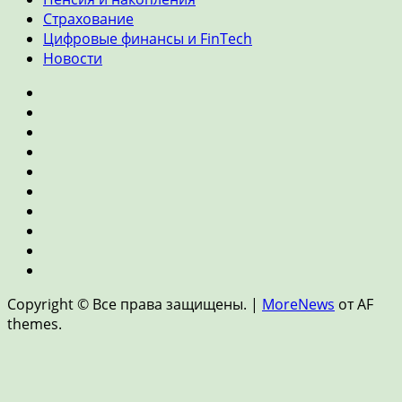
Страхование
Цифровые финансы и FinTech
Новости
Главная
Банки
и
Инвестиции
кредиты
Личные
финансы
Экономика
Ипотека
и
Пенсия
недвижимость
и
Страхование
накопления
Цифровые
финансы
Новости
и
Copyright © Все права защищены.
|
MoreNews
от AF
FinTech
themes.