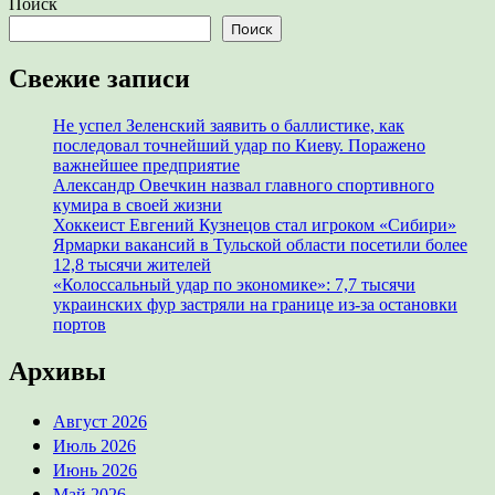
Поиск
Поиск
Свежие записи
Не успел Зеленский заявить о баллистике, как
последовал точнейший удар по Киеву. Поражено
важнейшее предприятие
Александр Овечкин назвал главного спортивного
кумира в своей жизни
Хоккеист Евгений Кузнецов стал игроком «Сибири»
Ярмарки вакансий в Тульской области посетили более
12,8 тысячи жителей
«Колоссальный удар по экономике»: 7,7 тысячи
украинских фур застряли на границе из-за остановки
портов
Архивы
Август 2026
Июль 2026
Июнь 2026
Май 2026