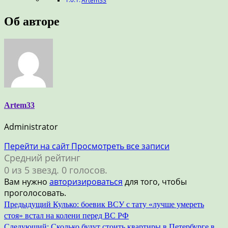
Artem33
Об авторе
Artem33
Administrator
Перейти на сайт
Просмотреть все записи
Средний рейтинг
0 из 5 звезд. 0 голосов.
Вам нужно
авторизироваться
для того, чтобы
проголосовать.
Навигация
Предыдущий
Кулько: боевик ВСУ с тату «лучше умереть
стоя» встал на колени перед ВС РФ
по
Следующий:
Сколько будут стоить квартиры в Петербурге в