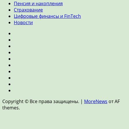
Пенсия и накопления
Страхование
Цифровые финансы и FinTech
Новости
Главная
Банки
и
Инвестиции
кредиты
Личные
финансы
Экономика
Ипотека
и
Пенсия
недвижимость
и
Страхование
накопления
Цифровые
финансы
Новости
и
Copyright © Все права защищены.
|
MoreNews
от AF
FinTech
themes.