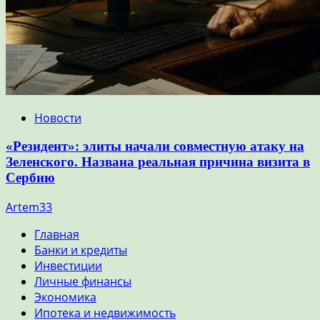
Новости
«Резидент»: элиты начали совместную атаку на
Зеленского. Названа реальная причина визита в
Сербию
Artem33
Главная
Банки и кредиты
Инвестиции
Личные финансы
Экономика
Ипотека и недвижимость