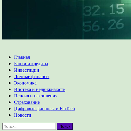
Основное
Главная
меню
Банки и кредиты
Инвестиции
Личные финансы
Экономика
Ипотека и недвижимость
Пенсия и накопления
Страхование
Цифровые финансы и FinTech
Новости
Найти: