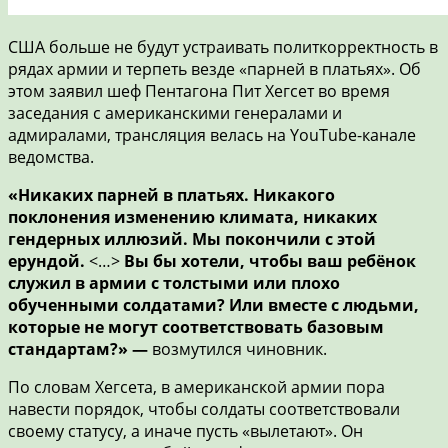
США больше не будут устраивать политкорректность в
рядах армии и терпеть везде «парней в платьях». Об
этом заявил шеф Пентагона Пит Хегсет во время
заседания с американскими генералами и
адмиралами, трансляция велась на YouTube-канале
ведомства.
«Никаких парней в платьях. Никакого
поклонения изменению климата, никаких
гендерных иллюзий. Мы покончили с этой
ерундой.
<…>
Вы бы хотели, чтобы ваш ребёнок
служил в армии с толстыми или плохо
обученными солдатами? Или вместе с людьми,
которые не могут соответствовать базовым
стандартам?»
—
возмутился чиновник.
По словам Хегсета, в американской армии пора
навести порядок, чтобы солдаты соответствовали
своему статусу, а иначе пусть «вылетают». Он