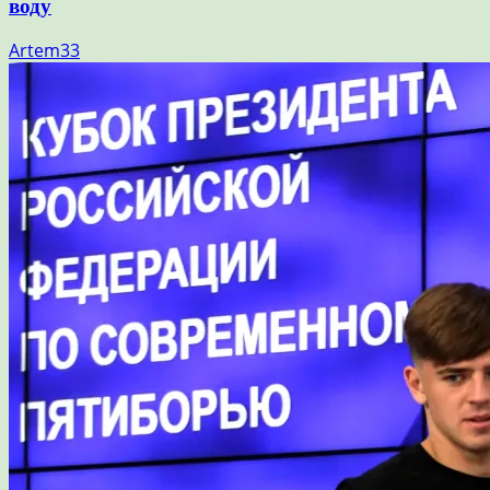
воду
Artem33