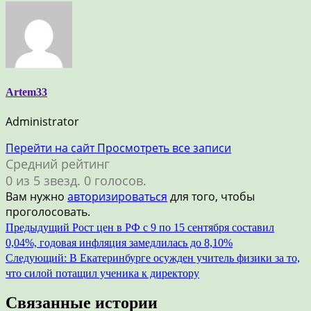
Artem33
Administrator
Перейти на сайт
Просмотреть все записи
Средний рейтинг
0 из 5 звезд. 0 голосов.
Вам нужно
авторизироваться
для того, чтобы
проголосовать.
Навигация
Предыдущий
Рост цен в РФ с 9 по 15 сентября составил
0,04%, годовая инфляция замедлилась до 8,10%
по
Следующий:
В Екатеринбурге осужден учитель физики за то,
записям
что силой потащил ученика к директору
Связанные истории