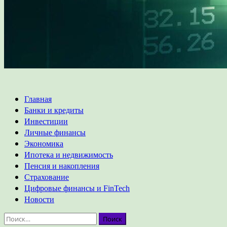
Основное
Главная
меню
Банки и кредиты
Инвестиции
Личные финансы
Экономика
Ипотека и недвижимость
Пенсия и накопления
Страхование
Цифровые финансы и FinTech
Новости
Найти: