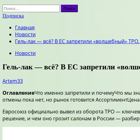
Найти:
Подписка
Главная
Новости
Гель-лак — всё? В ЕС запретили «волшебный» TPO.
Новости
Гель-лак — всё? В ЕС запретили «волш
Artem33
Оглавление
Что именно запретили и почемуЧто мы знае
отмены пока нет, но рынок готовится АссортиментЦена
Евросоюз официально вывел из оборота TPO — ключево
решение, и чем оно грозит салонам в России — разби