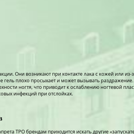
еакции. Они возникают при контакте лака с кожей или и
ае гель плохо просыхает и может вызывать раздражение.
хности ногтя, что приводит к ослаблению ногтевой пла
ковых инфекций при отслойках.
в
запрета TPO брендам приходится искать другие «запуска