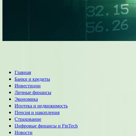
Основное
Главная
меню
Банки и кредиты
Инвестиции
Личные финансы
Экономика
Ипотека и недвижимость
Пенсия и накопления
Страхование
Цифровые финансы и FinTech
Новости