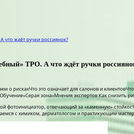
 А что ждёт ручки россиянок?
ебный» TPO. А что ждёт ручки россияно
м о рискахЧто это означает для салонов и клиентовЧто 
Обучение«Серая зона»Мнения экспертов Как снизить рис
й фотоинициатор, отвечающий за «каменную» стойкость
раемся с химиком, дерматологом и практикующим масте