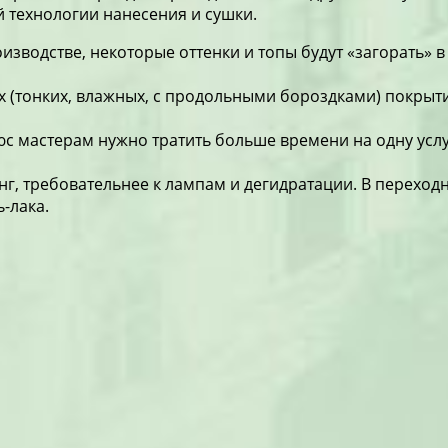
й технологии нанесения и сушки.
роизводстве, некоторые оттенки и топы будут «загорать»
х (тонких, влажных, с продольными бороздками) покрыт
с мастерам нужно тратить больше времени на одну услуг
нг, требовательнее к лампам и дегидратации. В перехо
ь-лака.