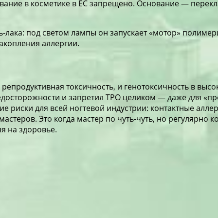
зование в косметике в ЕС запрещено. Основание — перек
ь-лака: под светом лампы он запускает «мотор» полимери
накопления аллергии.
репродуктивная токсичность, и генотоксичность в высок
едосторожности и запретил TPO целиком — даже для «п
 риски для всей ногтевой индустрии: контактные аллер
стеров. Это когда мастер по чуть-чуть, но регулярно к
я на здоровье.