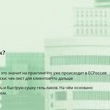
к?
это значит на практикеЧто уже происходит в ЕСРоссия:
ки: чек-лист для клиентовЧто дальше
 и быструю сушку гель-лаков. На чём основано
ром.