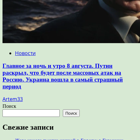
Новости
Главное за ночь и утро 8 августа. Путин
раскрыл, что будет после массовых атак на
Россию. Украина вошла в самый страшный
период
Artem33
Поиск
Поиск
Свежие записи