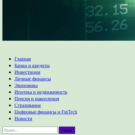
Основное
Главная
меню
Банки и кредиты
Инвестиции
Личные финансы
Экономика
Ипотека и недвижимость
Пенсия и накопления
Страхование
Цифровые финансы и FinTech
Новости
Найти: