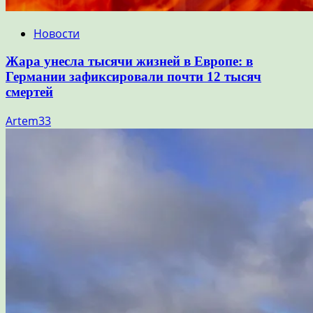
Новости
Жара унесла тысячи жизней в Европе: в
Германии зафиксировали почти 12 тысяч
смертей
Artem33