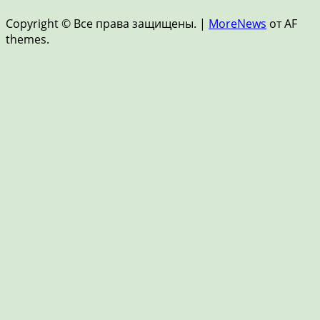
и
Copyright © Все права защищены.
|
MoreNews
от AF
FinTech
themes.