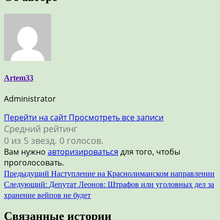
Artem33
Administrator
Перейти на сайт
Просмотреть все записи
Средний рейтинг
0 из 5 звезд. 0 голосов.
Вам нужно
авторизироваться
для того, чтобы
проголосовать.
Навигация
Предыдущий
Наступление на Краснолиманском направлении
Следующий:
Депутат Леонов: Штрафов или уголовных дел за
по
хранение вейпов не будет
записям
Связанные истории