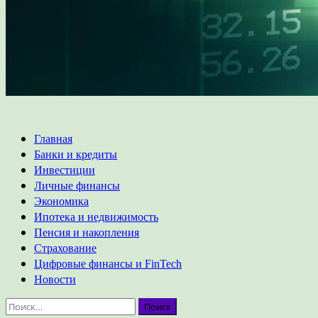
Основное
Главная
меню
Банки и кредиты
Инвестиции
Личные финансы
Экономика
Ипотека и недвижимость
Пенсия и накопления
Страхование
Цифровые финансы и FinTech
Новости
Найти: