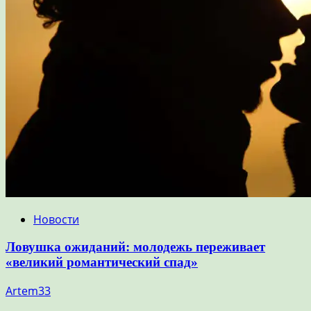
Новости
Ловушка ожиданий: молодежь переживает
«великий романтический спад»
Artem33