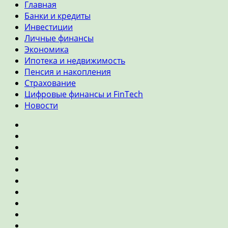
Главная
Банки и кредиты
Инвестиции
Личные финансы
Экономика
Ипотека и недвижимость
Пенсия и накопления
Страхование
Цифровые финансы и FinTech
Новости
Главная
Банки
и
Инвестиции
кредиты
Личные
финансы
Экономика
Ипотека
и
Пенсия
недвижимость
и
Страхование
накопления
Цифровые
финансы
Новости