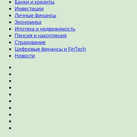
Банки и кредиты
Инвестиции
Личные финансы
Экономика
Ипотека и недвижимость
Пенсия и накопления
Страхование
Цифровые финансы и FinTech
Новости
Главная
Банки
и
Инвестиции
кредиты
Личные
финансы
Экономика
Ипотека
и
Пенсия
недвижимость
и
Страхование
накопления
Цифровые
финансы
Новости
и