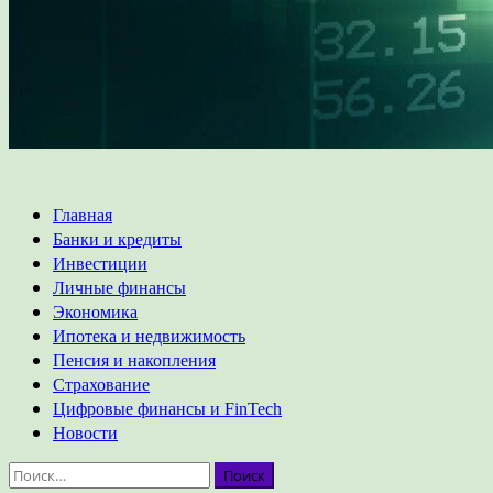
Основное
Главная
меню
Банки и кредиты
Инвестиции
Личные финансы
Экономика
Ипотека и недвижимость
Пенсия и накопления
Страхование
Цифровые финансы и FinTech
Новости
Найти: