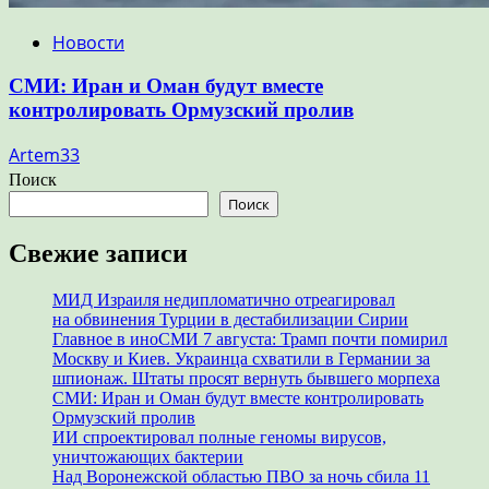
Новости
СМИ: Иран и Оман будут вместе
контролировать Ормузский пролив
Artem33
Поиск
Поиск
Свежие записи
МИД Израиля недипломатично отреагировал
на обвинения Турции в дестабилизации Сирии
Главное в иноСМИ 7 августа: Трамп почти помирил
Москву и Киев. Украинца схватили в Германии за
шпионаж. Штаты просят вернуть бывшего морпеха
СМИ: Иран и Оман будут вместе контролировать
Ормузский пролив
ИИ спроектировал полные геномы вирусов,
уничтожающих бактерии
Над Воронежской областью ПВО за ночь сбила 11