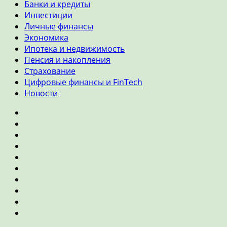
Банки и кредиты
Инвестиции
Личные финансы
Экономика
Ипотека и недвижимость
Пенсия и накопления
Страхование
Цифровые финансы и FinTech
Новости
Главная
Банки
и
Инвестиции
кредиты
Личные
финансы
Экономика
Ипотека
и
Пенсия
недвижимость
и
Страхование
накопления
Цифровые
финансы
Новости
и