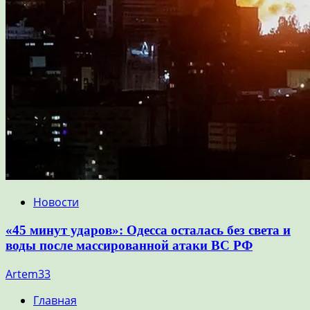
Новости
«45 минут ударов»: Одесса осталась без света и
воды после массированной атаки ВС РФ
Artem33
Главная