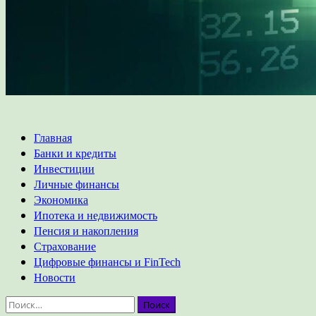
Основное
Главная
меню
Банки и кредиты
Инвестиции
Личные финансы
Экономика
Ипотека и недвижимость
Пенсия и накопления
Страхование
Цифровые финансы и FinTech
Новости
Найти: