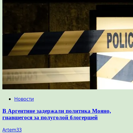
Новости
В Аргентине задержали политика Мояно,
гнавшегося за полуголой блогершей
Artem33