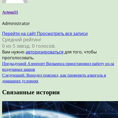
Artem33
Administrator
Перейти на сайт
Просмотреть все записи
Средний рейтинг
0 из 5 звезд. 0 голосов.
Вам нужно
авторизироваться
для того, чтобы
проголосовать.
Навигация
Предыдущий
Аэропорт Вильнюса приостановил работу из-за
воздушных шаров
по
Следующий:
Винодел пояснил, как проверить алкоголь в
записям
домашних условиях
Связанные истории