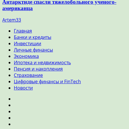
Антарктиде спасли тяжелобольного ученого-
американца
Artem33
Главная
Банки и кредиты
Инвестиции
Личные финансы
Экономика
Ипотека и недвижимость
Пенсия и накопления
Страхование
Цифровые финансы и FinTech
Новости
Главная
Банки
и
Инвестиции
кредиты
Личные
финансы
Экономика