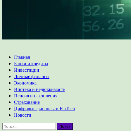
Основное
Главная
меню
Банки и кредиты
Инвестиции
Личные финансы
Экономика
Ипотека и недвижимость
Пенсия и накопления
Страхование
Цифровые финансы и FinTech
Новости
Найти: