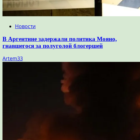
Новости
В Аргентине задержали политика Мояно,
гнавшегося за полуголой блогершей
Artem33