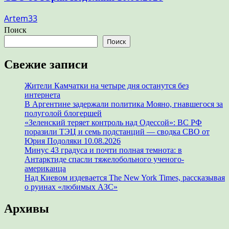
Artem33
Поиск
Поиск
Свежие записи
Жители Камчатки на четыре дня останутся без
интернета
В Аргентине задержали политика Мояно, гнавшегося за
полуголой блогершей
«Зеленский теряет контроль над Одессой»: ВС РФ
поразили ТЭЦ и семь подстанций — сводка СВО от
Юрия Подоляки 10.08.2026
Минус 43 градуса и почти полная темнота: в
Антарктиде спасли тяжелобольного ученого-
американца
Над Киевом издевается The New York Times, рассказывая
о руинах «любимых АЗС»
Архивы