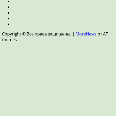
Ипотека
и
Пенсия
недвижимость
и
Страхование
накопления
Цифровые
финансы
Новости
и
Copyright © Все права защищены.
|
MoreNews
от AF
FinTech
themes.