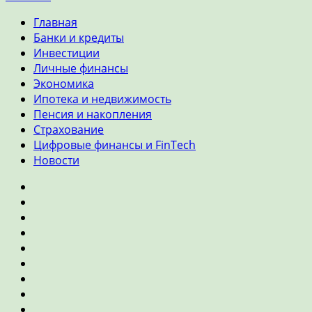
Главная
Банки и кредиты
Инвестиции
Личные финансы
Экономика
Ипотека и недвижимость
Пенсия и накопления
Страхование
Цифровые финансы и FinTech
Новости
Главная
Банки
и
Инвестиции
кредиты
Личные
финансы
Экономика
Ипотека
и
Пенсия
недвижимость
и
Страхование
накопления
Цифровые