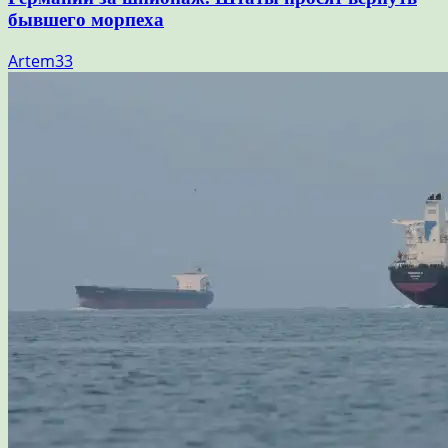
бывшего морпеха
Artem33