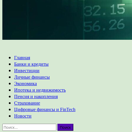
Основное
Главная
меню
Банки и кредиты
Инвестиции
Личные финансы
Экономика
Ипотека и недвижимость
Пенсия и накопления
Страхование
Цифровые финансы и FinTech
Новости
Найти: