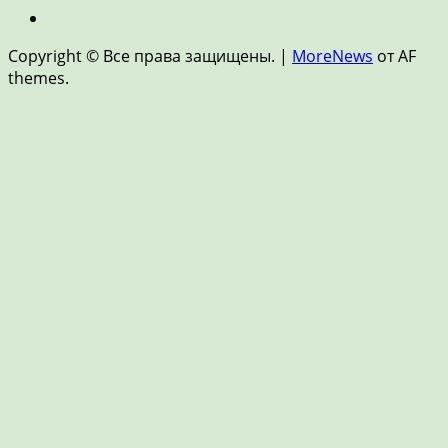
финансы
Новости
и
Copyright © Все права защищены.
|
MoreNews
от AF
FinTech
themes.