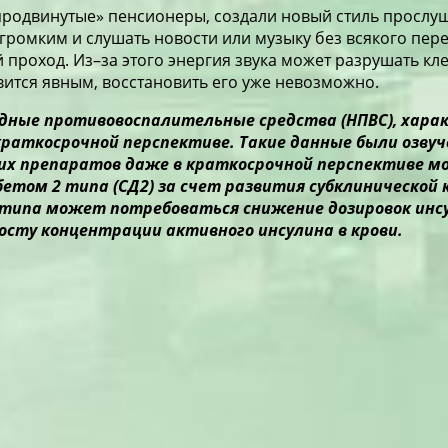
продвинутые» пенсионеры, создали новый стиль просл
громким и слушать новости или музыку без всякого пере
 проход. Из–за этого энергия звука может разрушать кл
вится явным, восстановить его уже невозможно.
ные противовоспалительные средства (НПВС), хара
раткосрочной перспективе. Такие данные были озвуч
аких препаратов даже в краткосрочной перспективе 
етом 2 типа (СД2) за счет развития субклинической
типа может потребоваться снижение дозировок инсу
осту концентрации активного инсулина в крови.