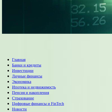
Основное
Главная
меню
Банки и кредиты
Инвестиции
Личные финансы
Экономика
Ипотека и недвижимость
Пенсия и накопления
Страхование
Цифровые финансы и FinTech
Новости