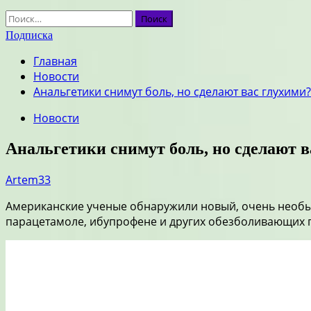
Найти:
Подписка
Главная
Новости
Анальгетики снимут боль, но сделают вас глухими?
Новости
Анальгетики снимут боль, но сделают в
Artem33
Американские ученые обнаружили новый, очень необыч
парацетамоле, ибупрофене и других обезболивающих 