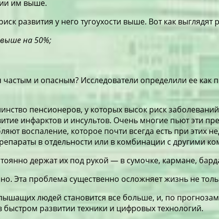
нии им выше.
иск развития у него тугоухости выше. Вот как выглядят 
 выше на 50%;
ся частым и опасным? Исследователи определили ее как п
ство пенсионеров, у которых высок риск заболеваний с
тие инфарктов и инсультов. Очень многие пьют эти пре
ляют воспаление, которое почти всегда есть при этих не
препараты в отдельности или в комбинации с другими к
остоянно держат их под рукой — в сумочке, кармане, ба
зно. Эта проблема существенно осложняет жизнь не толь
слышащих людей становится все больше, и, по прогнозам
о в быстром развитии техники и цифровых технологий.