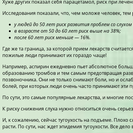
Хуже других показал себя парацетамол, риск при лече
Исследования показали, что, чем моложе человек, тем р
у людей до 50 лет риск развития проблем со слухом
в возрасте от 50 до 60 лет риск выше на 38%;
после 60 лет риск меньше — 16%.
Где же та граница, за которой прием лекарств считает
пожилые люди принимают их гораздо чаще!
Например, аспирин ежедневно пьет абсолютное большин
образованию тромбов и тем самым предотвращая разви
позвоночника. Они не только снимают боли, но и ослаб
болей, при которых люди очень часто принимают эти 
По сути, это самые популярные лекарства, и многие п
К риску снижения слуха нужно относиться очень серье
И, к сожалению, сейчас тугоухость на подъеме. Плохо 
расти. По сути, нас ждет эпидемия тугоухости. Все дел