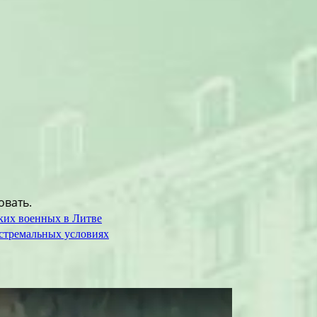
овать.
цких военных в Литве
стремальных условиях