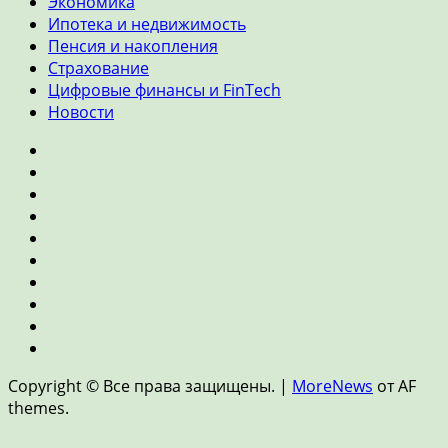
Экономика
Ипотека и недвижимость
Пенсия и накопления
Страхование
Цифровые финансы и FinTech
Новости
Главная
Банки
и
Инвестиции
кредиты
Личные
финансы
Экономика
Ипотека
и
Пенсия
недвижимость
и
Страхование
накопления
Цифровые
финансы
Новости
и
Copyright © Все права защищены.
|
MoreNews
от AF
FinTech
themes.