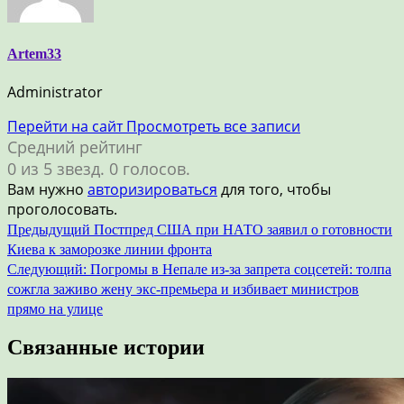
Artem33
Administrator
Перейти на сайт
Просмотреть все записи
Средний рейтинг
0 из 5 звезд. 0 голосов.
Вам нужно
авторизироваться
для того, чтобы
проголосовать.
Навигация
Предыдущий
Постпред США при НАТО заявил о готовности
Киева к заморозке линии фронта
по
Следующий:
Погромы в Непале из-за запрета соцсетей: толпа
записям
сожгла заживо жену экс-премьера и избивает министров
прямо на улице
Связанные истории