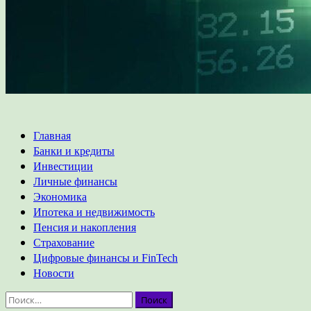
Основное
Главная
меню
Банки и кредиты
Инвестиции
Личные финансы
Экономика
Ипотека и недвижимость
Пенсия и накопления
Страхование
Цифровые финансы и FinTech
Новости
Найти: